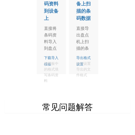
码资料
备上扫
到设备
描的条
上
码数据
直接将
直接导
条码资
出盘点
料导入
机上扫
到盘点
描的条
机中，
码数
下载导入
导出格式
无需再
据，无
按模板中
如何设置
模板
设置
使用数
需再使
的格式填
导出的文
据线导
用数据
写条码资
件格式
料
入，摆
线导
脱了数
出，提
据线的
升作业
约束。
效率，
常见问题解答
减少
USB口
的磨
损。