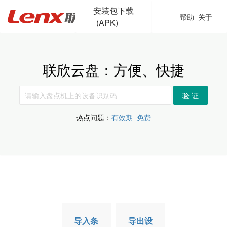
安装包下载
帮助
关于
(APK)
联欣云盘：方便、快捷
验 证
热点问题：
有效期
免费
导入条
导出设